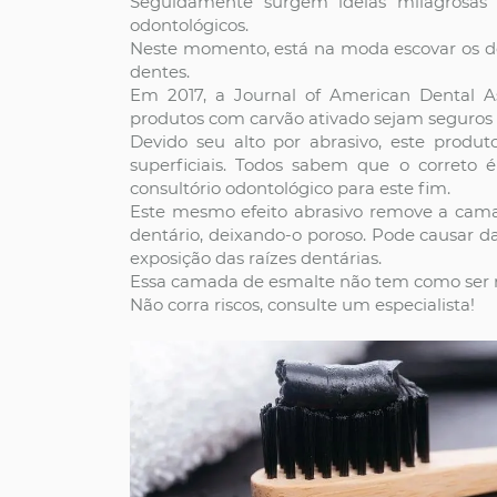
Seguidamente surgem idéias milagrosas 
odontológicos.
Neste momento, está na moda escovar os den
dentes.
Em 2017, a Journal of American Dental A
produtos com carvão ativado sejam seguros e
Devido seu alto por abrasivo, este prod
superficiais. Todos sabem que o correto 
consultório odontológico para este fim.
Este mesmo efeito abrasivo remove a cama
dentário, deixando-o poroso. Pode causar da
exposição das raízes dentárias.
Essa camada de esmalte não tem como ser 
Não corra riscos, consulte um especialista!