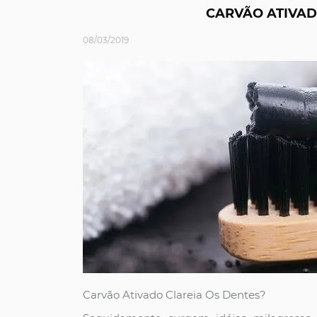
CARVÃO ATIVAD
08/03/2019
Carvão Ativado Clareia Os Dentes?